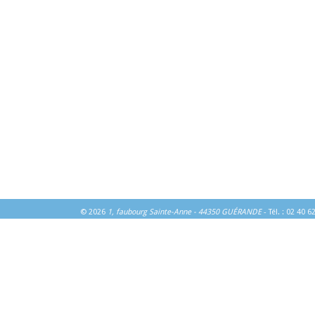
© 2026
1, faubourg Sainte-Anne - 44350 GUÉRANDE
- Tél. : 02 40 6