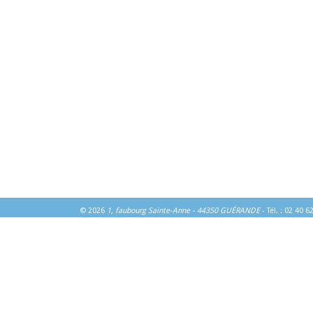
© 2026
1, faubourg Sainte-Anne - 44350 GUÉRANDE
- Tél. : 02 40 6