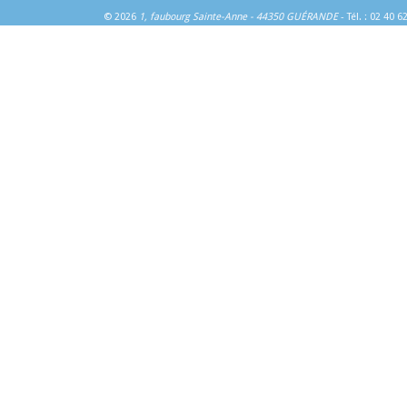
© 2026
1, faubourg Sainte-Anne - 44350 GUÉRANDE
- Tél. : 02 40 6